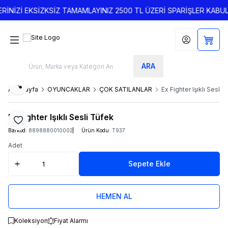
RİNİZİ EKSİZKSİZ TAMAMLAYINIZ 2500 TL ÜZERİ SPARİŞLER KABUL 
Hesabım
Sepet
ARA
Paylaş
Ana Sayfa
OYUNCAKLAR
ÇOK SATILANLAR
Ex Fighter Işıklı Sesli 
Ex Fighter Işıklı Sesli Tüfek
Favoriye Ekle
Barkod:
8898880010002
Ürün Kodu:
T937
Adet
Sepete Ekle
HEMEN AL
Koleksiyon
Fiyat Alarmı