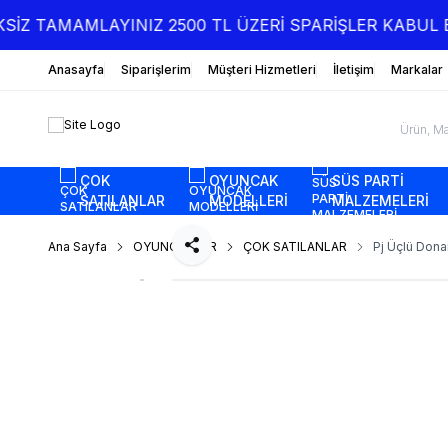
SİZ TAMAMLAYINIZ 2500 TL ÜZERİ SPARİŞLER KABUL EDİ
Anasayfa
Siparişlerim
Müşteri Hizmetleri
İletişim
Markalar
ÇOK
OYUNCAK
SÜS PARTİ
SATILANLAR
MODELLERİ
MALZEMELERİ
Ana Sayfa
OYUNCAKLAR
ÇOK SATILANLAR
Pj Üçlü Dona
Paylaş