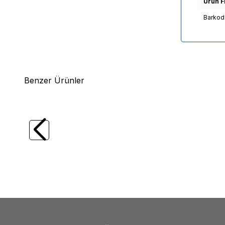
Ürün Fi
Barkod
Benzer Ürünler
(0)
Yeni
Yeni
Kelime Üretme Oyunu Yerli Üretim Türkçe
HED / 
Scrabble Kelime Avı 2-4 Kişilik | Uçarlar
Uçarla
Oyuncak
140,00
TL + KDV
200,