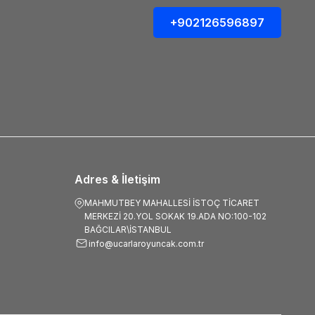
+902126596897
Adres & İletişim
MAHMUTBEY MAHALLESİ İSTOÇ TİCARET
MERKEZİ 20.YOL SOKAK 19.ADA NO:100-102
BAĞCILAR\İSTANBUL
info@ucarlaroyuncak.com.tr