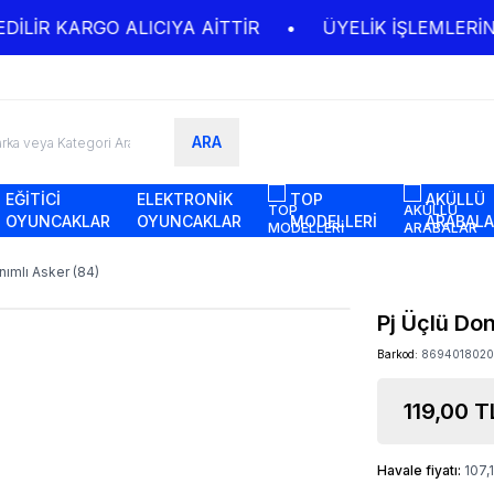
LİR KARGO ALICIYA AİTTİR
•
ÜYELİK İŞLEMLERİNİZ
ARA
EĞİTİCİ
ELEKTRONİK
TOP
AKÜLLÜ
OYUNCAKLAR
OYUNCAKLAR
MODELLERİ
ARABAL
nımlı Asker (84)
Pj Üçlü Do
Barkod:
8694018020
119,00
T
Havale fiyatı:
107,