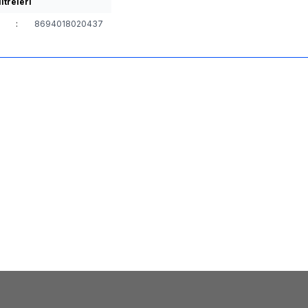
ltreleri
:
8694018020437
(0)
(0)
Yeni
HEDEF 5 Parça Akıl Zekâ Oyunları |
H.E.D. Anlat Bakalım HE
r Oyuncak
| Eğlenceli Kelime Anla
00
TL + KDV
270,00
TL + KDV