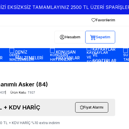
İ EKSİZKSİZ TAMAMLAYINIZ 2500 TL ÜZERİ SPARİŞLER 
Favorilerim
Hesabım
Sepetim
KAYKAYLAR
DENİZ
KONUŞAN
VE
AR
MALZEMELERİ
HAYVANLAR
SCOTERLAR
nanımlı Asker (84)
437
Ürün Kodu:
T927
L + KDV HARİÇ
Fiyat Alarmı
10
TL + KDV HARİÇ
%
10
extra indirim