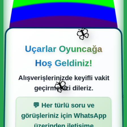
T-Soft
WAKUKU
BEST
PRESTIJ
🦋
VARDEM
BEREN
PRESTİJ
ASYA
Uçarlar Oyuncağa
BEST TOYS
FARBU
Hoş Geldiniz!
TOYSMOYS
Alışverişlerinizde keyifli vakit
🦋
geçirmenizi dileriz.
k almak için 0553 171 28 32 den destek alabilirsiniz
Kampanya
💬 Her türlü soru ve
görüşleriniz için WhatsApp